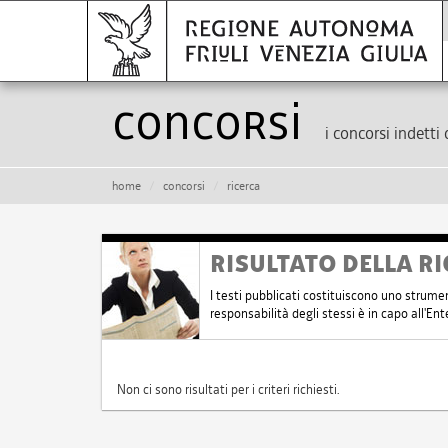
Concorsi
i concorsi indetti 
home
concorsi
ricerca
RISULTATO DELLA RI
I testi pubblicati costituiscono uno strume
responsabilità degli stessi è in capo all'E
Non ci sono risultati per i criteri richiesti.