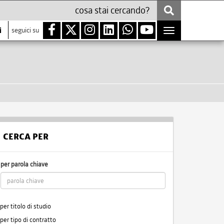
i
seguici su
Toggle
navigation
CERCA PER
per parola chiave
per titolo di studio
per tipo di contratto