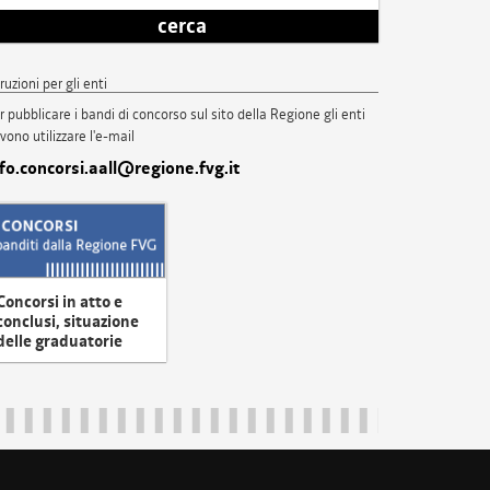
cerca
truzioni per gli enti
r pubblicare i bandi di concorso sul sito della Regione gli enti
vono utilizzare l'e-mail
nfo.concorsi.aall@regione.fvg.it
Concorsi in atto e
conclusi, situazione
delle graduatorie
uliveneziagiulia@certregione.fvg.it