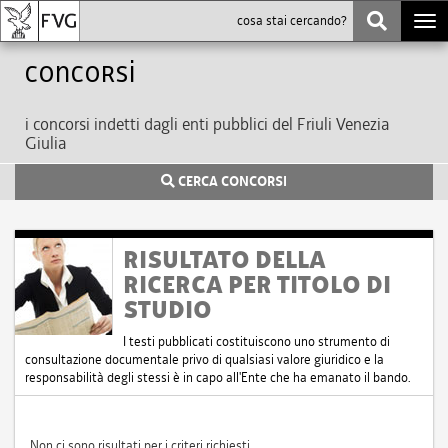
Togg
navi
Concorsi
i concorsi indetti dagli enti pubblici del Friuli Venezia
Giulia
CERCA CONCORSI
RISULTATO DELLA
RICERCA PER TITOLO DI
STUDIO
I testi pubblicati costituiscono uno strumento di
consultazione documentale privo di qualsiasi valore giuridico e la
responsabilità degli stessi è in capo all'Ente che ha emanato il bando.
Non ci sono risultati per i criteri richiesti.