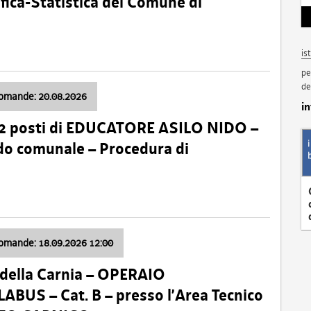
fica-Statistica del Comune di
is
pe
de
domande: 20.08.2026
i
 2 posti di EDUCATORE ASILO NIDO –
nido comunale – Procedura di
domande: 18.09.2026 12:00
della Carnia – OPERAIO
US – Cat. B – presso l’Area Tecnico