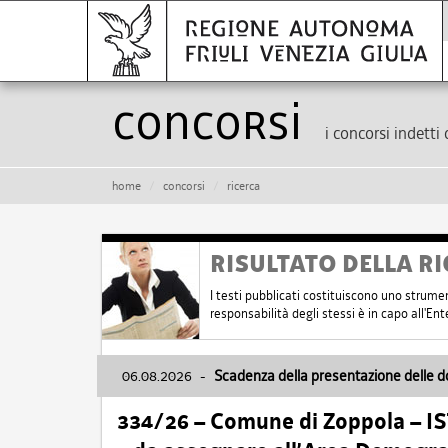
Concorsi
i concorsi indetti 
home
concorsi
ricerca
RISULTATO DELLA RI
I testi pubblicati costituiscono uno strume
responsabilità degli stessi è in capo all'E
06.08.2026
-
Scadenza della presentazione delle 
334/26 – Comune di Zoppola – 