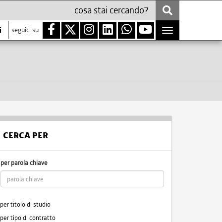
i
seguici su
Toggle
navigation
CERCA PER
per parola chiave
per titolo di studio
per tipo di contratto