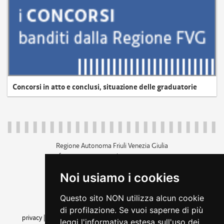
Concorsi in atto e conclusi, situazione delle graduatorie
Regione Autonoma Friuli Venezia Giulia
c.f. 80014930327; p.iva 00526040324
piazza Unità d'Italia 1 Trieste
Noi usiamo i cookies
+39 040 3771111
regione.friuliveneziagiulia@certregione.fvg.it
Questo sito NON utilizza alcun cookie
amministrazione trasparente
di profilazione. Se vuoi saperne di più
privacy
|
cookie
|
note legali
|
accessibilità
|
rss
|
dichiarazione di
leggi l'informativa estesa sull'uso dei