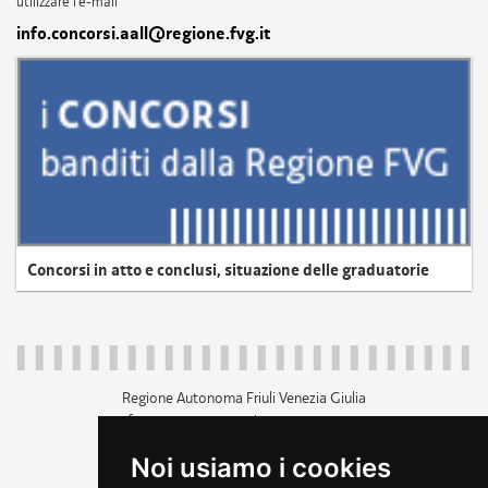
utilizzare l'e-mail
info.concorsi.aall@regione.fvg.it
Concorsi in atto e conclusi, situazione delle graduatorie
Regione Autonoma Friuli Venezia Giulia
c.f. 80014930327; p.iva 00526040324
piazza Unità d'Italia 1 Trieste
Noi usiamo i cookies
+39 040 3771111