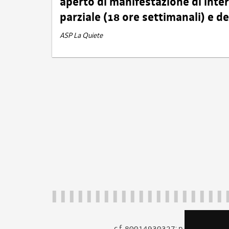
aperto di manifestazione di int
parziale (18 ore settimanali) e 
ASP La Quiete
c.f. 80014930327; p.iva 005260