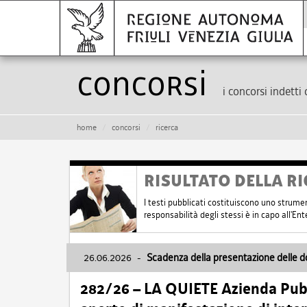
Concorsi
i concorsi indetti 
home
concorsi
ricerca
RISULTATO DELLA RI
I testi pubblicati costituiscono uno strume
responsabilità degli stessi è in capo all'E
26.06.2026
-
Scadenza della presentazione delle 
282/26 – LA QUIETE Azienda Pubbl