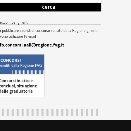
cerca
truzioni per gli enti
r pubblicare i bandi di concorso sul sito della Regione gli enti
vono utilizzare l'e-mail
nfo.concorsi.aall@regione.fvg.it
Concorsi in atto e
conclusi, situazione
delle graduatorie
uliveneziagiulia@certregione.fvg.it