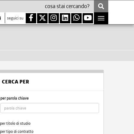
i
seguici su
Toggle
navigation
CERCA PER
per parola chiave
per titolo di studio
per tipo di contratto