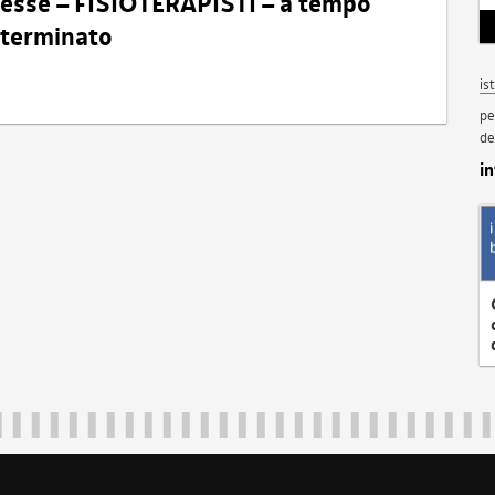
eresse – FISIOTERAPISTI – a tempo
determinato
is
pe
de
i
Regione Autonoma Friuli Venezia Giulia
40324
|
piazza Unità d'Italia 1 Trieste
|
+39 040 3771111
|
regione.fri