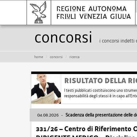
Concorsi
i concorsi indetti 
home
concorsi
ricerca
RISULTATO DELLA RI
I testi pubblicati costituiscono uno strume
responsabilità degli stessi è in capo all'E
04.08.2026
-
Scadenza della presentazione delle 
331/26 – Centro di Riferimento 