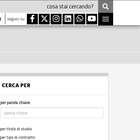
i
seguici su
Toggle
navigation
CERCA PER
per parola chiave
per titolo di studio
per tipo di contratto