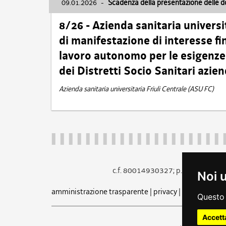
09.01.2026
-
Scadenza della presentazione delle 
8/26 - Azienda sanitaria universi
di manifestazione di interesse fin
lavoro autonomo per le esigenze 
dei Distretti Socio Sanitari azien
Azienda sanitaria universitaria Friuli Centrale (ASU FC)
c.f. 80014930327; p.iva 005260
Noi 
amministrazione trasparente
|
privacy
|
cookie
|
note 
Questo 
Accett