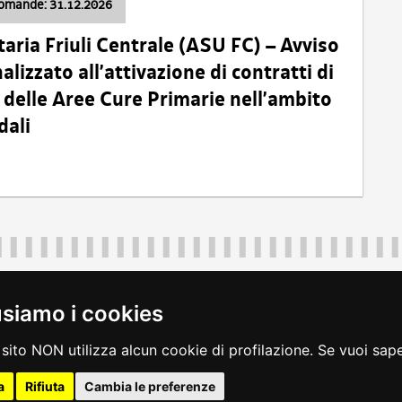
domande: 31.12.2026
taria Friuli Centrale (ASU FC) – Avviso
alizzato all’attivazione di contratti di
delle Aree Cure Primarie nell’ambito
dali
Regione Autonoma Friuli Venezia Giulia
40324
|
piazza Unità d'Italia 1 Trieste
|
+39 040 3771111
|
regione.fri
usiamo i cookies
legali
|
accessibilità
|
rss
|
dichiarazione di accessibilità
|
feedback
|
c
sito NON utilizza alcun cookie di profilazione. Se vuoi saper
a
Rifiuta
Cambia le preferenze