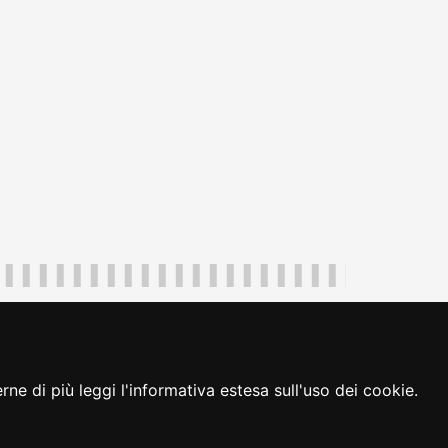
uliveneziagiulia@certregione.fvg.it
ambio preferenze cookie
|
loginFVG
ne di più leggi l'informativa estesa sull'uso dei cookie.
seguici su