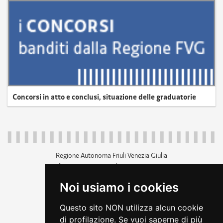
Concorsi in atto e conclusi, situazione delle graduatorie
Regione Autonoma Friuli Venezia Giulia
c.f. 80014930327; p.iva 00526040324
piazza Unità d'Italia 1 Trieste
Noi usiamo i cookies
+39 040 3771111
regione.friuliveneziagiulia@certregione.fvg.it
Questo sito NON utilizza alcun cookie
amministrazione trasparente
di profilazione. Se vuoi saperne di più