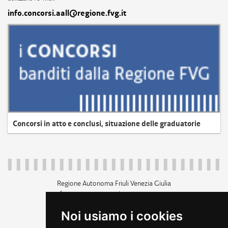
info.concorsi.aall@regione.fvg.it
Concorsi in atto e conclusi, situazione delle graduatorie
Regione Autonoma Friuli Venezia Giulia
c.f. 80014930327; p.iva 00526040324
piazza Unità d'Italia 1 Trieste
Noi usiamo i cookies
+39 040 3771111
regione.friuliveneziagiulia@certregione.fvg.it