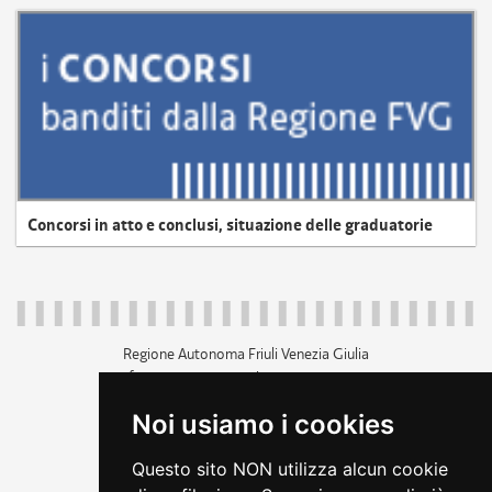
Concorsi in atto e conclusi, situazione delle graduatorie
Regione Autonoma Friuli Venezia Giulia
c.f. 80014930327; p.iva 00526040324
piazza Unità d'Italia 1 Trieste
Noi usiamo i cookies
+39 040 3771111
regione.friuliveneziagiulia@certregione.fvg.it
Questo sito NON utilizza alcun cookie
amministrazione trasparente