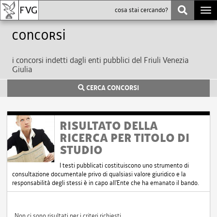
Togg
navi
Concorsi
i concorsi indetti dagli enti pubblici del Friuli Venezia
Giulia
CERCA CONCORSI
RISULTATO DELLA
RICERCA PER TITOLO DI
STUDIO
I testi pubblicati costituiscono uno strumento di
consultazione documentale privo di qualsiasi valore giuridico e la
responsabilità degli stessi è in capo all'Ente che ha emanato il bando.
Non ci sono risultati per i criteri richiesti.