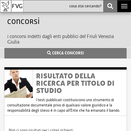
Togg
navi
Concorsi
i concorsi indetti dagli enti pubblici del Friuli Venezia
Giulia
CERCA CONCORSI
RISULTATO DELLA
RICERCA PER TITOLO DI
STUDIO
I testi pubblicati costituiscono uno strumento di
consultazione documentale privo di qualsiasi valore giuridico e la
responsabilità degli stessi è in capo all'Ente che ha emanato il bando.
Non ci sono risultati per i criteri richiesti.