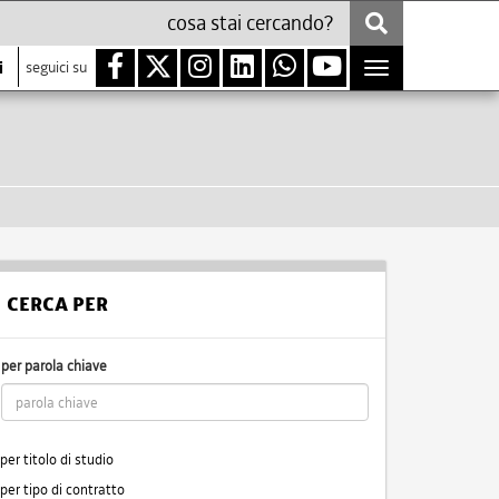
i
seguici su
Toggle
navigation
CERCA PER
per parola chiave
per titolo di studio
per tipo di contratto