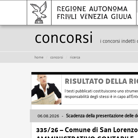
Concorsi
i concorsi indetti 
home
concorsi
ricerca
RISULTATO DELLA RI
I testi pubblicati costituiscono uno strume
responsabilità degli stessi è in capo all'E
06.08.2026
-
Scadenza della presentazione delle 
335/26 – Comune di San Lorenzo 