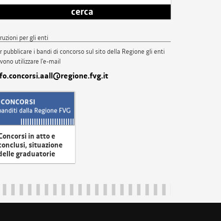
cerca
truzioni per gli enti
r pubblicare i bandi di concorso sul sito della Regione gli enti
vono utilizzare l'e-mail
nfo.concorsi.aall@regione.fvg.it
Concorsi in atto e
conclusi, situazione
delle graduatorie
uliveneziagiulia@certregione.fvg.it