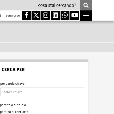
i
seguici su
Toggle
navigation
CERCA PER
per parola chiave
per titolo di studio
per tipo di contratto