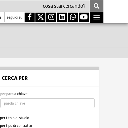
i
seguici su
Toggle
navigation
CERCA PER
per parola chiave
per titolo di studio
per tipo di contratto