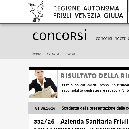
Concorsi
i concorsi indetti 
home
concorsi
ricerca
RISULTATO DELLA RI
I testi pubblicati costituiscono uno strume
responsabilità degli stessi è in capo all'E
05.08.2026
-
Scadenza della presentazione delle 
332/26 – Azienda Sanitaria Friul