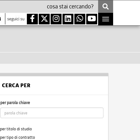
i
seguici su
Toggle
navigation
CERCA PER
per parola chiave
per titolo di studio
per tipo di contratto