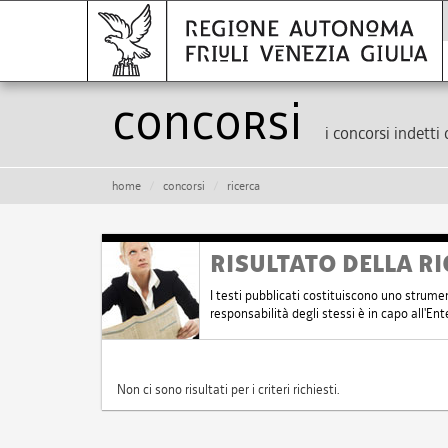
Concorsi
i concorsi indetti 
home
concorsi
ricerca
RISULTATO DELLA RI
I testi pubblicati costituiscono uno strume
responsabilità degli stessi è in capo all'E
Non ci sono risultati per i criteri richiesti.