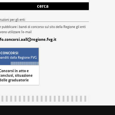
cerca
truzioni per gli enti
r pubblicare i bandi di concorso sul sito della Regione gli enti
vono utilizzare l'e-mail
nfo.concorsi.aall@regione.fvg.it
Concorsi in atto e
conclusi, situazione
delle graduatorie
uliveneziagiulia@certregione.fvg.it