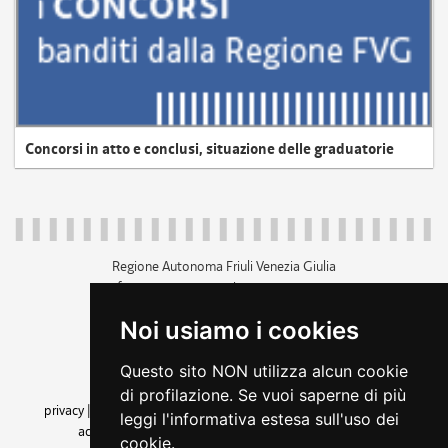
Concorsi in atto e conclusi, situazione delle graduatorie
Regione Autonoma Friuli Venezia Giulia
c.f. 80014930327; p.iva 00526040324
piazza Unità d'Italia 1 Trieste
Noi usiamo i cookies
+39 040 3771111
regione.friuliveneziagiulia@certregione.fvg.it
Questo sito NON utilizza alcun cookie
amministrazione trasparente
di profilazione. Se vuoi saperne di più
privacy
|
cookie
|
note legali
|
accessibilità
|
rss
|
dichiarazione di
leggi l'informativa estesa sull'uso dei
accessibilità
|
feedback
|
cambio preferenze cookie
cookie.