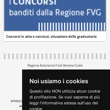
Concorsi in atto e conclusi, situazione delle graduatorie
Regione Autonoma Friuli Venezia Giulia
c.f. 80014930327; p.iva 00526040324
piazza Unità d'Italia 1 Trieste
Noi usiamo i cookies
+39 040 3771111
regione.friuliveneziagiulia@certregione.fvg.it
Questo sito NON utilizza alcun cookie
amministrazione trasparente
di profilazione. Se vuoi saperne di più
privacy
|
cookie
|
note legali
|
accessibilità
|
rss
|
dichiarazione di
leggi l'informativa estesa sull'uso dei
accessibilità
|
feedback
|
cambio preferenze cookie
cookie.