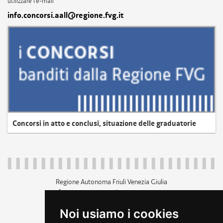
utilizzare l'e-mail
info.concorsi.aall@regione.fvg.it
Concorsi in atto e conclusi, situazione delle graduatorie
Regione Autonoma Friuli Venezia Giulia
c.f. 80014930327; p.iva 00526040324
piazza Unità d'Italia 1 Trieste
Noi usiamo i cookies
+39 040 3771111