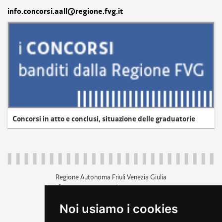
info.concorsi.aall@regione.fvg.it
Concorsi in atto e conclusi, situazione delle graduatorie
Regione Autonoma Friuli Venezia Giulia
c.f. 80014930327; p.iva 00526040324
piazza Unità d'Italia 1 Trieste
Noi usiamo i cookies
+39 040 3771111
regione.friuliveneziagiulia@certregione.fvg.it