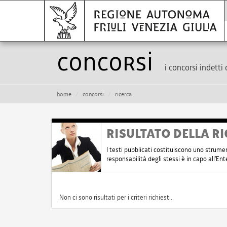
Concorsi
i concorsi indetti 
home
concorsi
ricerca
RISULTATO DELLA RI
I testi pubblicati costituiscono uno strume
responsabilità degli stessi è in capo all'E
Non ci sono risultati per i criteri richiesti.