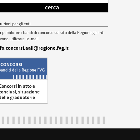
cerca
truzioni per gli enti
r pubblicare i bandi di concorso sul sito della Regione gli enti
vono utilizzare l'e-mail
nfo.concorsi.aall@regione.fvg.it
Concorsi in atto e
conclusi, situazione
delle graduatorie
uliveneziagiulia@certregione.fvg.it