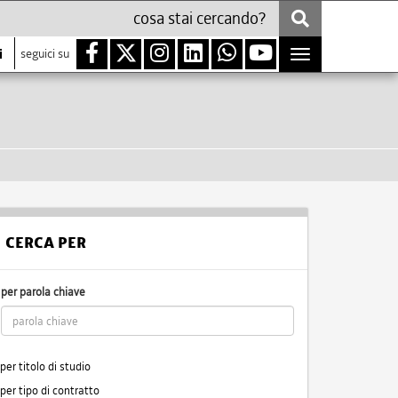
i
seguici su
Toggle
navigation
CERCA PER
per parola chiave
per titolo di studio
per tipo di contratto