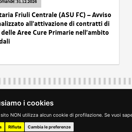
domande: 31.12.2026
taria Friuli Centrale (ASU FC) – Avviso
alizzato all’attivazione di contratti di
delle Aree Cure Primarie nell’ambito
dali
Regione Autonoma Friuli Venezia Giulia
40324
|
piazza Unità d'Italia 1 Trieste
|
+39 040 3771111
|
regione.fri
usiamo i cookies
legali
|
accessibilità
|
rss
|
dichiarazione di accessibilità
|
feedback
|
c
sito NON utilizza alcun cookie di profilazione. Se vuoi saper
a
Rifiuta
Cambia le preferenze