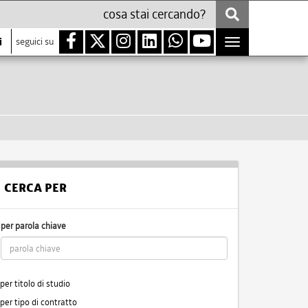
i
seguici su
Toggle
navigation
CERCA PER
per parola chiave
per titolo di studio
per tipo di contratto