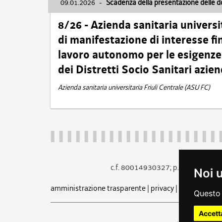
09.01.2026
-
Scadenza della presentazione delle 
8/26 - Azienda sanitaria universi
di manifestazione di interesse fin
lavoro autonomo per le esigenze 
dei Distretti Socio Sanitari azien
Azienda sanitaria universitaria Friuli Centrale (ASU FC)
c.f. 80014930327; p.iva 005260
Noi 
amministrazione trasparente
|
privacy
|
cookie
|
note 
Questo 
Accett