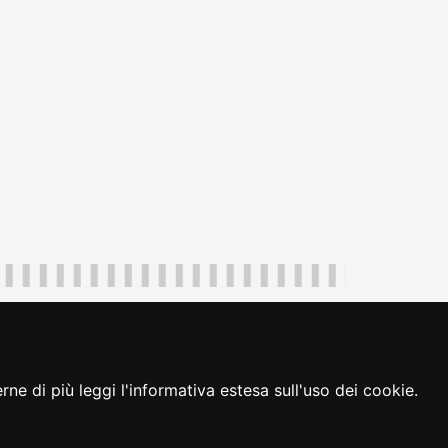
uliveneziagiulia@certregione.fvg.it
ambio preferenze cookie
|
loginFVG
ne di più leggi l'informativa estesa sull'uso dei cookie.
seguici su