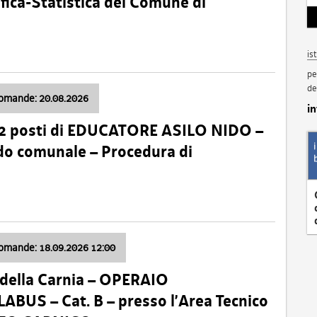
fica-Statistica del Comune di
is
pe
de
domande: 20.08.2026
i
 2 posti di EDUCATORE ASILO NIDO –
nido comunale – Procedura di
domande: 18.09.2026 12:00
della Carnia – OPERAIO
US – Cat. B – presso l’Area Tecnico