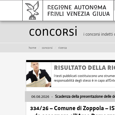
Concorsi
i concorsi indetti 
home
concorsi
ricerca
RISULTATO DELLA RI
I testi pubblicati costituiscono uno strume
responsabilità degli stessi è in capo all'E
06.08.2026
-
Scadenza della presentazione delle 
334/26 – Comune di Zoppola – 