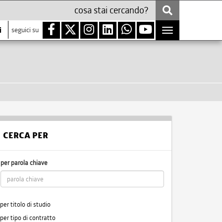
i
seguici su
Toggle
navigation
CERCA PER
per parola chiave
per titolo di studio
per tipo di contratto