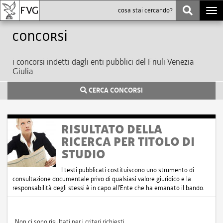
Togg
navi
Concorsi
i concorsi indetti dagli enti pubblici del Friuli Venezia
Giulia
CERCA CONCORSI
RISULTATO DELLA
RICERCA PER TITOLO DI
STUDIO
I testi pubblicati costituiscono uno strumento di
consultazione documentale privo di qualsiasi valore giuridico e la
responsabilità degli stessi è in capo all'Ente che ha emanato il bando.
Non ci sono risultati per i criteri richiesti.