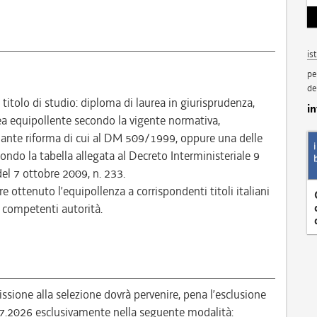
is
pe
de
itolo di studio: diploma di laurea in giurisprudenza,
i
ea equipollente secondo la vigente normativa,
 ante riforma di cui al DM 509/1999, oppure una delle
condo la tabella allegata al Decreto Interministeriale 9
del 7 ottobre 2009, n. 233.
re ottenuto l’equipollenza a corrispondenti titoli italiani
e competenti autorità.
ione alla selezione dovrà pervenire, pena l’esclusione
.07.2026 esclusivamente nella seguente modalità: