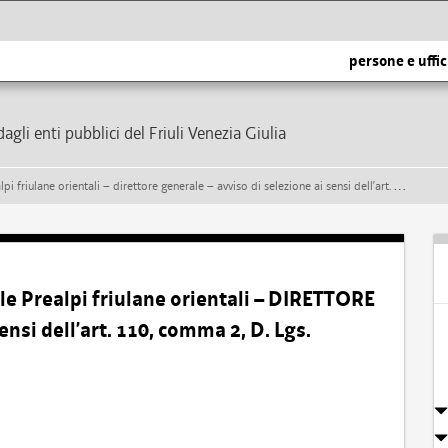
persone e uffic
dagli enti pubblici del Friuli Venezia Giulia
tali – direttore generale – avviso di selezione ai sensi dell’art. 110, comma 2, d. lgs. 267/2000 e s.m.i.
e Prealpi friulane orientali – DIRETTORE
nsi dell’art. 110, comma 2, D. Lgs.