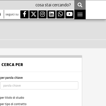
i
seguici su
Toggle
navigation
CERCA PER
per parola chiave
per titolo di studio
per tipo di contratto