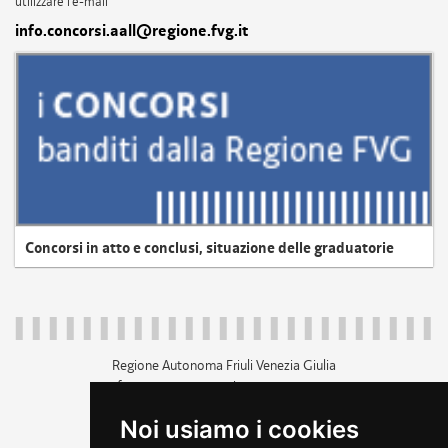
utilizzare l'e-mail
info.concorsi.aall@regione.fvg.it
Concorsi in atto e conclusi, situazione delle graduatorie
Regione Autonoma Friuli Venezia Giulia
c.f. 80014930327; p.iva 00526040324
piazza Unità d'Italia 1 Trieste
Noi usiamo i cookies
+39 040 3771111