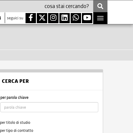
i
seguici su
Toggle
navigation
CERCA PER
per parola chiave
per titolo di studio
per tipo di contratto