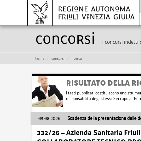
Concorsi
i concorsi indetti 
home
concorsi
ricerca
RISULTATO DELLA RI
I testi pubblicati costituiscono uno strume
responsabilità degli stessi è in capo all'E
05.08.2026
-
Scadenza della presentazione delle 
332/26 – Azienda Sanitaria Friul