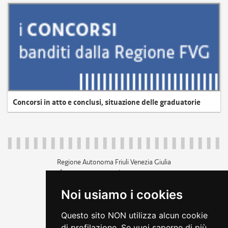
Concorsi in atto e conclusi, situazione delle graduatorie
Regione Autonoma Friuli Venezia Giulia
c.f. 80014930327; p.iva 00526040324
piazza Unità d'Italia 1 Trieste
Noi usiamo i cookies
+39 040 3771111
regione.friuliveneziagiulia@certregione.fvg.it
Questo sito NON utilizza alcun cookie
amministrazione trasparente
di profilazione. Se vuoi saperne di più