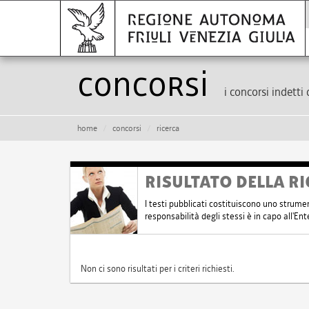
Concorsi
i concorsi indetti 
home
concorsi
ricerca
RISULTATO DELLA RI
I testi pubblicati costituiscono uno strume
responsabilità degli stessi è in capo all'E
Non ci sono risultati per i criteri richiesti.