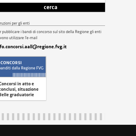
cerca
truzioni per gli enti
r pubblicare i bandi di concorso sul sito della Regione gli enti
vono utilizzare l'e-mail
nfo.concorsi.aall@regione.fvg.it
Concorsi in atto e
conclusi, situazione
delle graduatorie
uliveneziagiulia@certregione.fvg.it