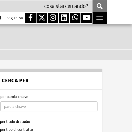
i
seguici su
Toggle
navigation
CERCA PER
per parola chiave
per titolo di studio
per tipo di contratto