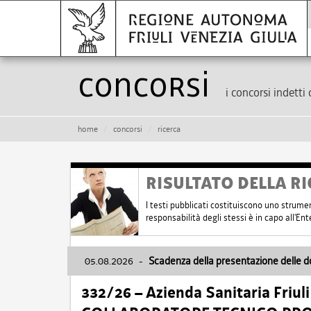
Concorsi
i concorsi indetti 
home
concorsi
ricerca
RISULTATO DELLA RI
I testi pubblicati costituiscono uno strume
responsabilità degli stessi è in capo all'E
05.08.2026
-
Scadenza della presentazione delle 
332/26 – Azienda Sanitaria Friul