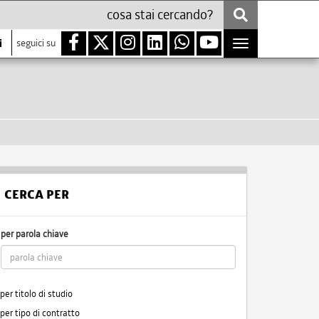
i
seguici su
Toggle
navigation
CERCA PER
per parola chiave
per titolo di studio
per tipo di contratto