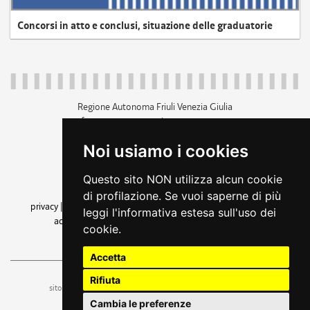
Concorsi in atto e conclusi, situazione delle graduatorie
Regione Autonoma Friuli Venezia Giulia
c.f. 80014930327; p.iva 00526040324
piazza Unità d'Italia 1 Trieste
Noi usiamo i cookies
+39 040 3771111
regione.friuliveneziagiulia@certregione.fvg.it
Questo sito NON utilizza alcun cookie
amministrazione trasparente
di profilazione. Se vuoi saperne di più
privacy
|
cookie
|
note legali
|
accessibilità
|
rss
|
dichiarazione di
leggi l'informativa estesa sull'uso dei
accessibilità
|
feedback
|
cambio preferenze cookie
cookie.
seguici su
Accetta
Rifiuta
ufficio stampa e comunicazione
sito a cura dell'
Cambia le preferenze