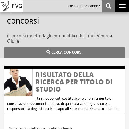
Togg
navi
Concorsi
i concorsi indetti dagli enti pubblici del Friuli Venezia
Giulia
CERCA CONCORSI
RISULTATO DELLA
RICERCA PER TITOLO DI
STUDIO
I testi pubblicati costituiscono uno strumento di
consultazione documentale privo di qualsiasi valore giuridico e la
responsabilità degli stessi è in capo all'Ente che ha emanato il bando.
Non ci sono risultati per i criteri richiesti.