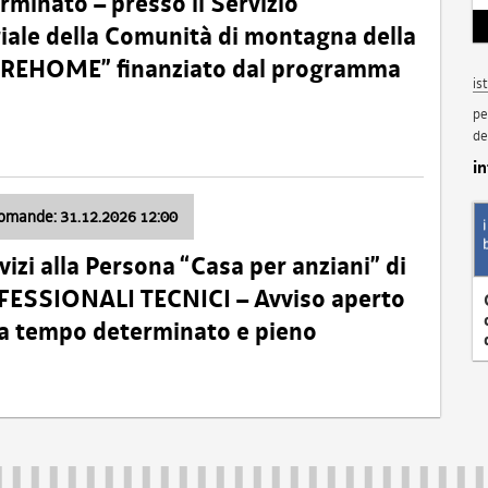
minato – presso il Servizio
oriale della Comunità di montagna della
o “REHOME” finanziato dal programma
is
pe
de
i
domande: 31.12.2026 12:00
izi alla Persona “Casa per anziani” di
ROFESSIONALI TECNICI – Avviso aperto
 a tempo determinato e pieno