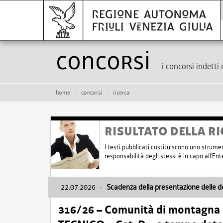
Concorsi
i concorsi indetti 
home
concorsi
ricerca
RISULTATO DELLA RI
I testi pubblicati costituiscono uno strume
responsabilità degli stessi è in capo all'E
22.07.2026
-
Scadenza della presentazione delle 
316/26 – Comunità di montagna