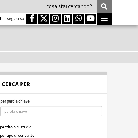
i
seguici su
Toggle
navigation
CERCA PER
per parola chiave
per titolo di studio
per tipo di contratto