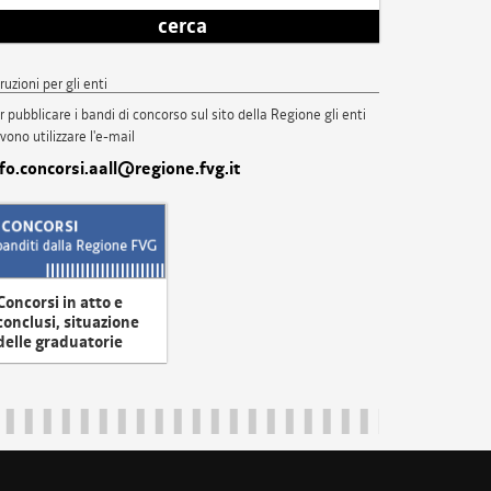
cerca
truzioni per gli enti
r pubblicare i bandi di concorso sul sito della Regione gli enti
vono utilizzare l'e-mail
nfo.concorsi.aall@regione.fvg.it
Concorsi in atto e
conclusi, situazione
delle graduatorie
uliveneziagiulia@certregione.fvg.it