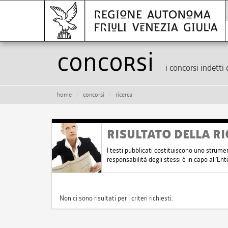
Concorsi
i concorsi indetti 
home
concorsi
ricerca
RISULTATO DELLA RI
I testi pubblicati costituiscono uno strume
responsabilità degli stessi è in capo all'E
Non ci sono risultati per i criteri richiesti.