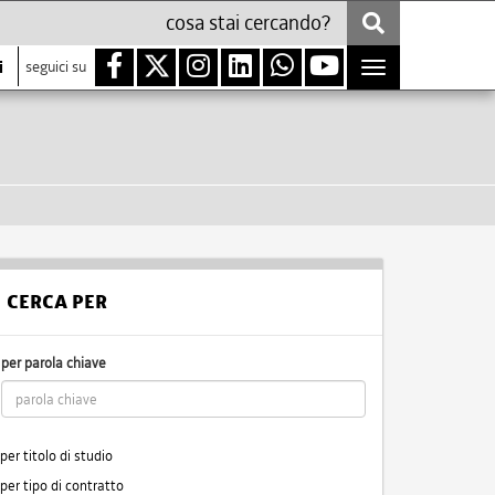
i
seguici su
Toggle
navigation
CERCA PER
per parola chiave
per titolo di studio
per tipo di contratto