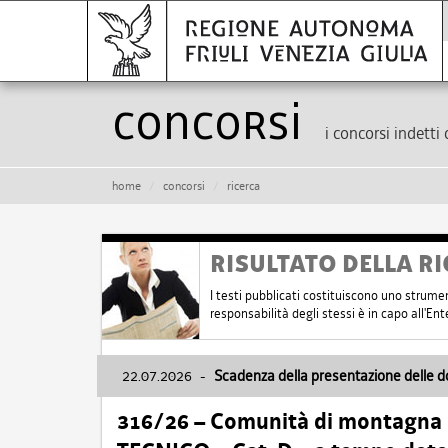
Concorsi
i concorsi indetti 
home
concorsi
ricerca
RISULTATO DELLA RI
I testi pubblicati costituiscono uno strume
responsabilità degli stessi è in capo all'E
22.07.2026
-
Scadenza della presentazione delle 
316/26 – Comunità di montagna