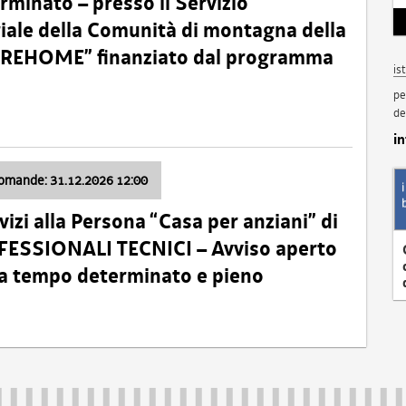
minato – presso il Servizio
oriale della Comunità di montagna della
o “REHOME” finanziato dal programma
is
pe
de
i
domande: 31.12.2026 12:00
izi alla Persona “Casa per anziani” di
ROFESSIONALI TECNICI – Avviso aperto
 a tempo determinato e pieno