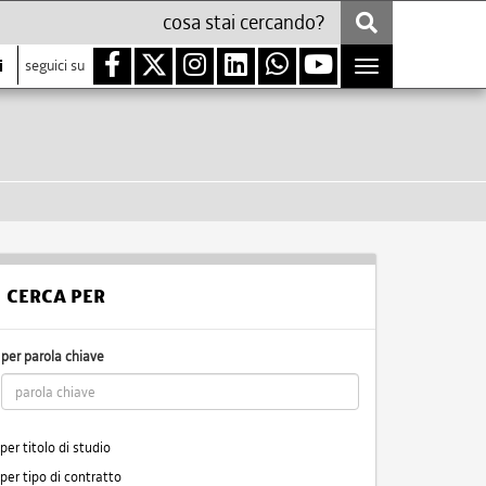
i
seguici su
Toggle
navigation
CERCA PER
per parola chiave
per titolo di studio
per tipo di contratto