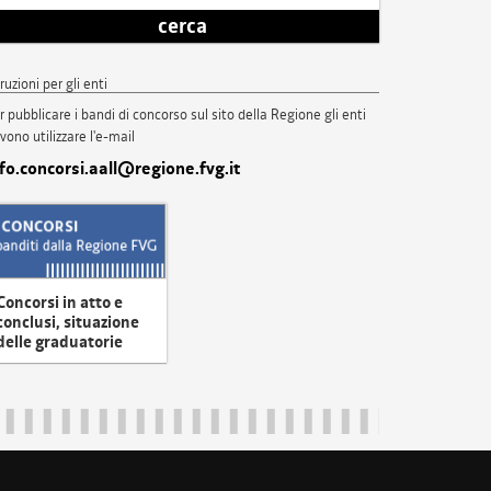
cerca
truzioni per gli enti
r pubblicare i bandi di concorso sul sito della Regione gli enti
vono utilizzare l'e-mail
nfo.concorsi.aall@regione.fvg.it
Concorsi in atto e
conclusi, situazione
delle graduatorie
uliveneziagiulia@certregione.fvg.it