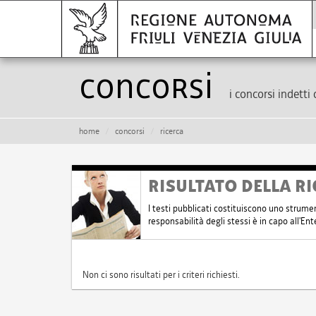
Concorsi
i concorsi indetti 
home
concorsi
ricerca
RISULTATO DELLA RI
I testi pubblicati costituiscono uno strume
responsabilità degli stessi è in capo all'E
Non ci sono risultati per i criteri richiesti.