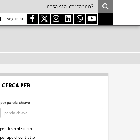
i
seguici su
Toggle
navigation
CERCA PER
per parola chiave
per titolo di studio
per tipo di contratto