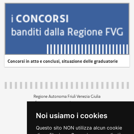
Concorsi in atto e conclusi, situazione delle graduatorie
Regione Autonoma Friuli Venezia Giulia
c.f. 80014930327; p.iva 00526040324
piazza Unità d'Italia 1 Trieste
Noi usiamo i cookies
+39 040 3771111
regione.friuliveneziagiulia@certregione.fvg.it
Questo sito NON utilizza alcun cookie
amministrazione trasparente