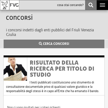
Togg
navi
Concorsi
i concorsi indetti dagli enti pubblici del Friuli Venezia
Giulia
CERCA CONCORSI
RISULTATO DELLA
RICERCA PER TITOLO DI
STUDIO
I testi pubblicati costituiscono uno strumento di
consultazione documentale privo di qualsiasi valore giuridico e la
responsabilità degli stessi è in capo all'Ente che ha emanato il bando.
Non ci sono risultati per i criteri richiesti.