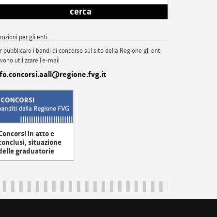
cerca
truzioni per gli enti
r pubblicare i bandi di concorso sul sito della Regione gli enti
vono utilizzare l'e-mail
nfo.concorsi.aall@regione.fvg.it
Concorsi in atto e
conclusi, situazione
delle graduatorie
uliveneziagiulia@certregione.fvg.it