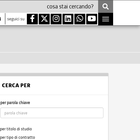
i
seguici su
Toggle
navigation
CERCA PER
per parola chiave
per titolo di studio
per tipo di contratto