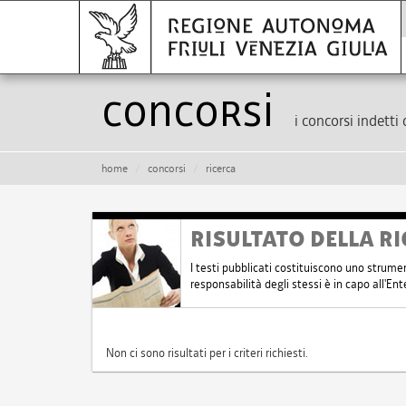
Concorsi
i concorsi indetti 
home
concorsi
ricerca
RISULTATO DELLA RI
I testi pubblicati costituiscono uno strume
responsabilità degli stessi è in capo all'E
Non ci sono risultati per i criteri richiesti.