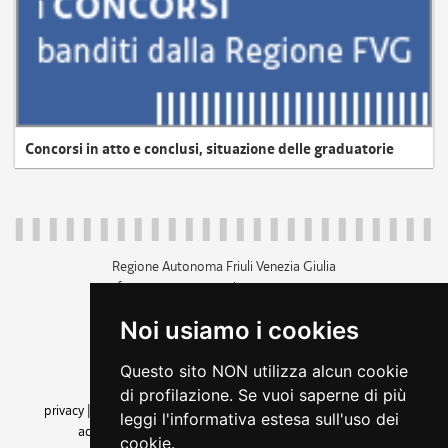
Concorsi in atto e conclusi, situazione delle graduatorie
Regione Autonoma Friuli Venezia Giulia
c.f. 80014930327; p.iva 00526040324
piazza Unità d'Italia 1 Trieste
Noi usiamo i cookies
+39 040 3771111
regione.friuliveneziagiulia@certregione.fvg.it
Questo sito NON utilizza alcun cookie
amministrazione trasparente
di profilazione. Se vuoi saperne di più
privacy
|
cookie
|
note legali
|
accessibilità
|
rss
|
dichiarazione di
leggi l'informativa estesa sull'uso dei
accessibilità
|
feedback
|
cambio preferenze cookie
cookie.