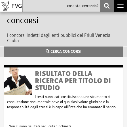
Togg
navi
Concorsi
i concorsi indetti dagli enti pubblici del Friuli Venezia
Giulia
CERCA CONCORSI
RISULTATO DELLA
RICERCA PER TITOLO DI
STUDIO
I testi pubblicati costituiscono uno strumento di
consultazione documentale privo di qualsiasi valore giuridico e la
responsabilità degli stessi è in capo all'Ente che ha emanato il bando.
Non ci sono risultati per i criteri richiesti.