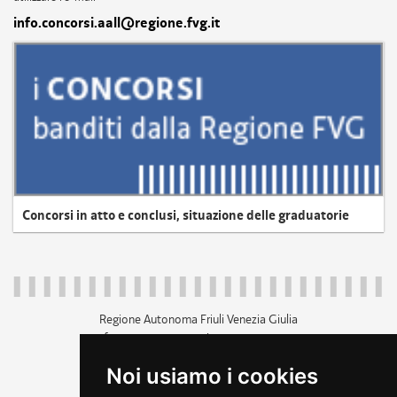
info.concorsi.aall@regione.fvg.it
Concorsi in atto e conclusi, situazione delle graduatorie
Regione Autonoma Friuli Venezia Giulia
c.f. 80014930327; p.iva 00526040324
piazza Unità d'Italia 1 Trieste
Noi usiamo i cookies
+39 040 3771111
regione.friuliveneziagiulia@certregione.fvg.it