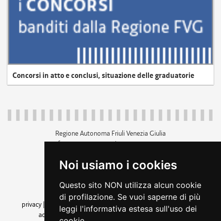
Concorsi in atto e conclusi, situazione delle graduatorie
Regione Autonoma Friuli Venezia Giulia
c.f. 80014930327; p.iva 00526040324
piazza Unità d'Italia 1 Trieste
Noi usiamo i cookies
+39 040 3771111
regione.friuliveneziagiulia@certregione.fvg.it
Questo sito NON utilizza alcun cookie
amministrazione trasparente
di profilazione. Se vuoi saperne di più
privacy
|
cookie
|
note legali
|
accessibilità
|
rss
|
dichiarazione di
leggi l'informativa estesa sull'uso dei
accessibilità
|
feedback
|
cambio preferenze cookie
cookie.