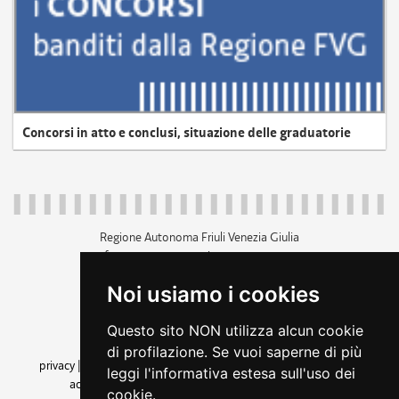
Concorsi in atto e conclusi, situazione delle graduatorie
Regione Autonoma Friuli Venezia Giulia
c.f. 80014930327; p.iva 00526040324
piazza Unità d'Italia 1 Trieste
Noi usiamo i cookies
+39 040 3771111
regione.friuliveneziagiulia@certregione.fvg.it
Questo sito NON utilizza alcun cookie
amministrazione trasparente
di profilazione. Se vuoi saperne di più
privacy
|
cookie
|
note legali
|
accessibilità
|
rss
|
dichiarazione di
leggi l'informativa estesa sull'uso dei
accessibilità
|
feedback
|
cambio preferenze cookie
cookie.