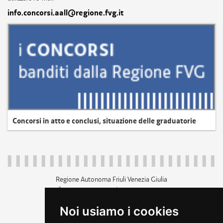
info.concorsi.aall@regione.fvg.it
Concorsi in atto e conclusi, situazione delle graduatorie
Regione Autonoma Friuli Venezia Giulia
c.f. 80014930327; p.iva 00526040324
piazza Unità d'Italia 1 Trieste
Noi usiamo i cookies
+39 040 3771111
regione.friuliveneziagiulia@certregione.fvg.it