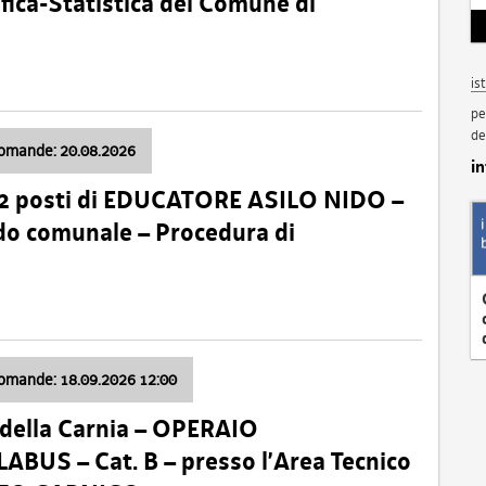
fica-Statistica del Comune di
is
pe
de
domande: 20.08.2026
i
 2 posti di EDUCATORE ASILO NIDO –
nido comunale – Procedura di
domande: 18.09.2026 12:00
della Carnia – OPERAIO
US – Cat. B – presso l’Area Tecnico