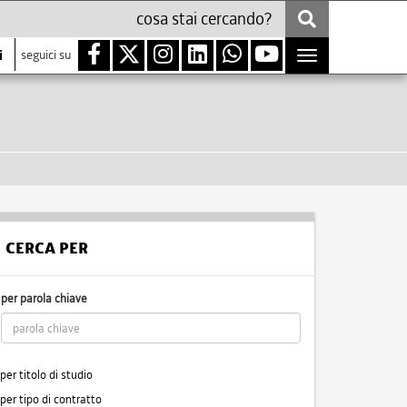
i
seguici su
Toggle
navigation
CERCA PER
per parola chiave
per titolo di studio
per tipo di contratto