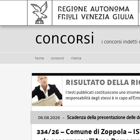
Concorsi
i concorsi indetti 
home
concorsi
ricerca
RISULTATO DELLA RI
I testi pubblicati costituiscono uno strume
responsabilità degli stessi è in capo all'E
06.08.2026
-
Scadenza della presentazione delle 
334/26 – Comune di Zoppola – 