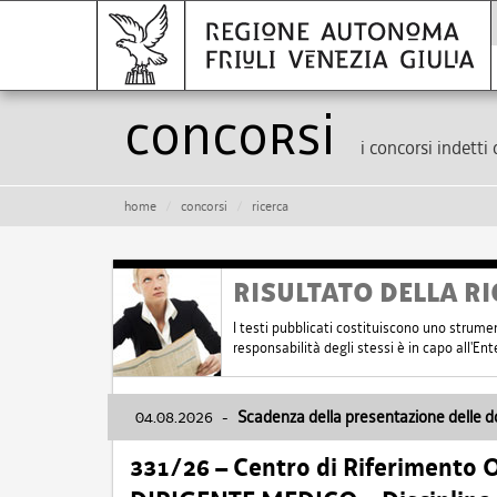
Concorsi
i concorsi indetti 
home
concorsi
ricerca
RISULTATO DELLA RI
I testi pubblicati costituiscono uno strume
responsabilità degli stessi è in capo all'E
04.08.2026
-
Scadenza della presentazione delle 
331/26 – Centro di Riferimento 