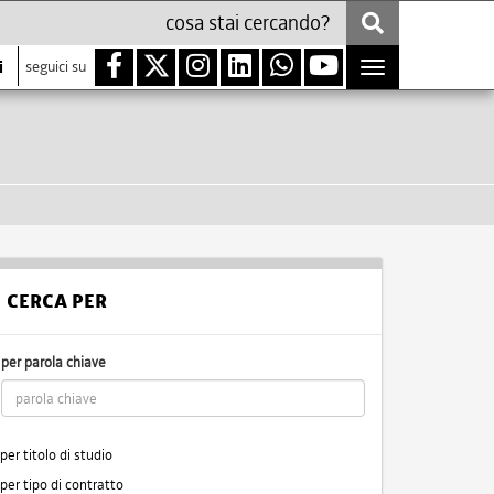
i
seguici su
Toggle
navigation
CERCA PER
per parola chiave
per titolo di studio
per tipo di contratto