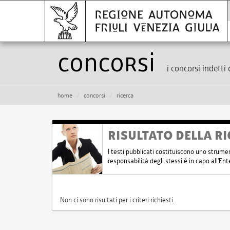
Concorsi
i concorsi indetti 
home
concorsi
ricerca
RISULTATO DELLA RI
I testi pubblicati costituiscono uno strume
responsabilità degli stessi è in capo all'E
Non ci sono risultati per i criteri richiesti.