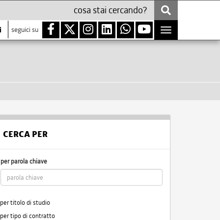
i
seguici su
Toggle
navigation
CERCA PER
per parola chiave
per titolo di studio
per tipo di contratto