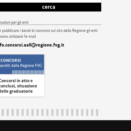
cerca
truzioni per gli enti
r pubblicare i bandi di concorso sul sito della Regione gli enti
vono utilizzare l'e-mail
nfo.concorsi.aall@regione.fvg.it
Concorsi in atto e
conclusi, situazione
delle graduatorie
uliveneziagiulia@certregione.fvg.it