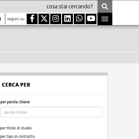
i
seguici su
Toggle
navigation
CERCA PER
per parola chiave
per titolo di studio
per tipo di contratto