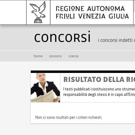
Concorsi
i concorsi indetti 
home
concorsi
ricerca
RISULTATO DELLA RI
I testi pubblicati costituiscono uno strume
responsabilità degli stessi è in capo all'E
Non ci sono risultati per i criteri richiesti.