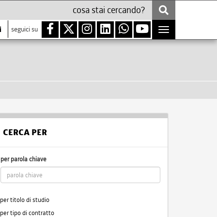
i
seguici su
Toggle
navigation
CERCA PER
per parola chiave
per titolo di studio
per tipo di contratto