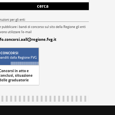
cerca
truzioni per gli enti
r pubblicare i bandi di concorso sul sito della Regione gli enti
vono utilizzare l'e-mail
nfo.concorsi.aall@regione.fvg.it
Concorsi in atto e
conclusi, situazione
delle graduatorie
uliveneziagiulia@certregione.fvg.it