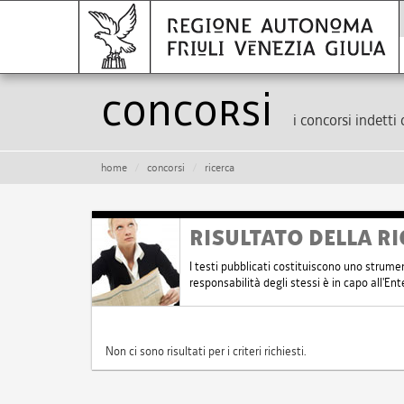
Concorsi
i concorsi indetti 
home
concorsi
ricerca
RISULTATO DELLA RI
I testi pubblicati costituiscono uno strume
responsabilità degli stessi è in capo all'E
Non ci sono risultati per i criteri richiesti.